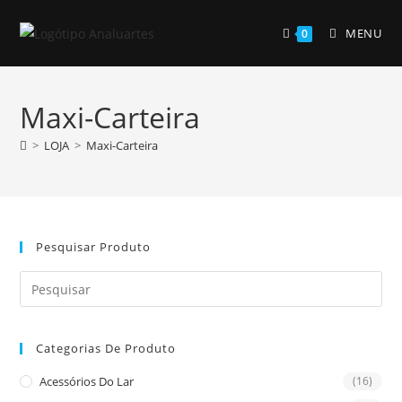
Skip
to
MENU
0
content
Maxi-Carteira
>
LOJA
>
Maxi-Carteira
Pesquisar Produto
Pre
Es
to
Categorias De Produto
clo
the
Acessórios Do Lar
(16)
sea