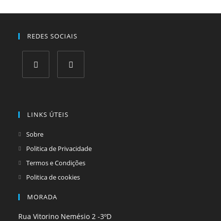
REDES SOCIAIS
Opens
Opens
in
in
a
a
LINKS ÚTEIS
new
new
tab
tab
Sobre
Politica de Privacidade
Termos e Condições
Politica de cookies
MORADA
Rua Vitorino Nemésio 2 -3ºD