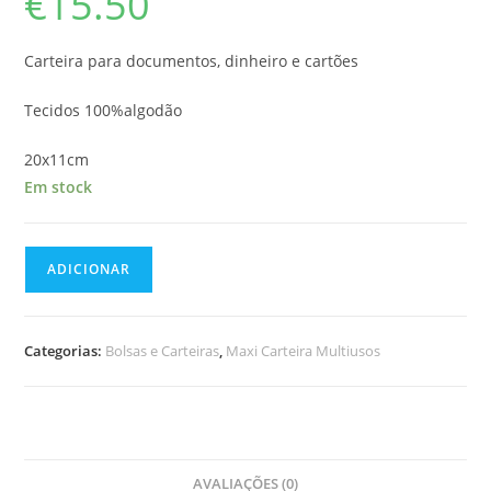
€
15.50
Carteira para documentos, dinheiro e cartões
Tecidos 100%algodão
20x11cm
Em stock
Quantidade
ADICIONAR
de
Maxi-
Carteira
Categorias:
Bolsas e Carteiras
,
Maxi Carteira Multiusos
AVALIAÇÕES (0)