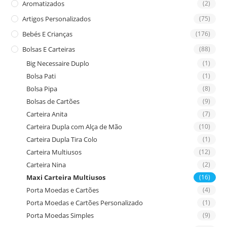
Aromatizados
(2)
pan
Artigos Personalizados
(75)
Bebés E Crianças
(176)
Bolsas E Carteiras
(88)
Big Necessaire Duplo
(1)
Bolsa Pati
(1)
Bolsa Pipa
(8)
Bolsas de Cartões
(9)
Carteira Anita
(7)
Carteira Dupla com Alça de Mão
(10)
Carteira Dupla Tira Colo
(1)
Carteira Multiusos
(12)
Carteira Nina
(2)
Maxi Carteira Multiusos
(16)
Porta Moedas e Cartões
(4)
Porta Moedas e Cartões Personalizado
(1)
Porta Moedas Simples
(9)