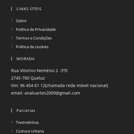
a
a
LINKS ÚTEIS
new
new
tab
tab
Sobre
Politica de Privacidade
Termos e Condições
Politica de cookies
MORADA
Rua Vitorino Nemésio 2 -3ºD
2745-700 Queluz
tlm: 96 454 61 12(chamada rede móvel nacional)
email: analuartes2009@gmail.com
Parcerias
Opens
Trestrelinhas
in
Opens
Costura Urbana