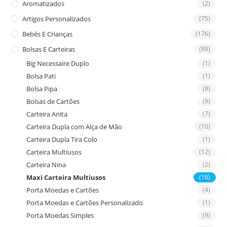
Aromatizados
(2)
pan
Artigos Personalizados
(75)
Bebés E Crianças
(176)
Bolsas E Carteiras
(88)
Big Necessaire Duplo
(1)
Bolsa Pati
(1)
Bolsa Pipa
(8)
Bolsas de Cartões
(9)
Carteira Anita
(7)
Carteira Dupla com Alça de Mão
(10)
Carteira Dupla Tira Colo
(1)
Carteira Multiusos
(12)
Carteira Nina
(2)
Maxi Carteira Multiusos
(16)
Porta Moedas e Cartões
(4)
Porta Moedas e Cartões Personalizado
(1)
Porta Moedas Simples
(9)