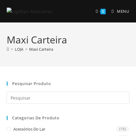
Skip
to
MENU
0
content
Maxi Carteira
>
LOJA
>
Maxi Carteira
Pesquisar Produto
Pre
Es
to
Categorias De Produto
clo
the
Acessórios Do Lar
(16)
sea