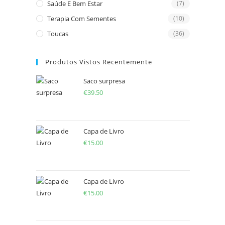
Saúde E Bem Estar
(7)
Terapia Com Sementes
(10)
Toucas
(36)
Produtos Vistos Recentemente
Saco surpresa
€
39.50
Capa de Livro
€
15.00
Capa de Livro
€
15.00