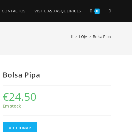
TOGGLE
CONTACTOS
VISITE AS XASQUEIRICES
0
WEBSITE
>
LOJA
>
Bolsa Pipa
SEARCH
Bolsa Pipa
€
24.50
Em stock
Quantidade
ADICIONAR