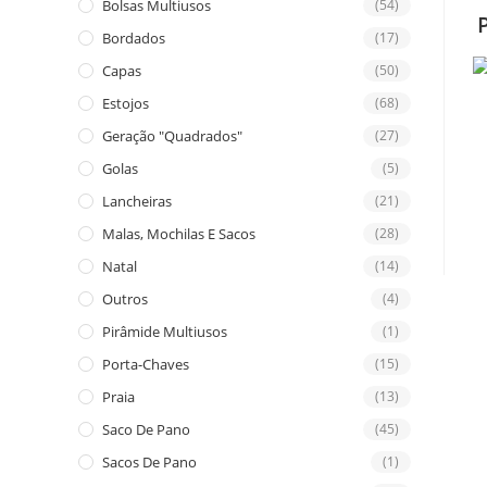
Bolsas Multiusos
(54)
Bordados
(17)
Capas
(50)
Estojos
(68)
Geração "Quadrados"
(27)
Golas
(5)
Lancheiras
(21)
Malas, Mochilas E Sacos
(28)
Natal
(14)
Outros
(4)
Pirâmide Multiusos
(1)
Porta-Chaves
(15)
Praia
(13)
Saco De Pano
(45)
Sacos De Pano
(1)