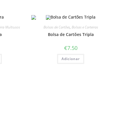
ira Multiusos
Bolsas de Cartões
,
Bolsas e Carteiras
a
Bolsa de Cartões Tripla
€
7.50
Adicionar