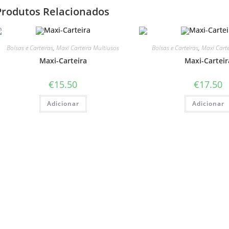
Produtos Relacionados
Bolsas e Carteiras
,
Maxi Carteira Multiusos
Bolsas e Carteiras
,
Maxi Carte
Maxi-Carteira
Maxi-Carteir
€
15.50
€
17.50
Adicionar
Adicionar