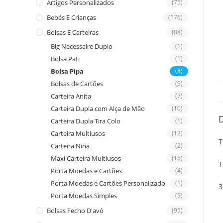
Artigos Personalizados
(75)
Bebés E Crianças
(176)
Bolsas E Carteiras
(88)
Big Necessaire Duplo
(1)
Bolsa Pati
(1)
Bolsa Pipa
(8)
Bolsas de Cartões
(9)
Carteira Anita
(7)
Carteira Dupla com Alça de Mão
(10)
Carteira Dupla Tira Colo
(1)
Carteira Multiusos
(12)
T
Carteira Nina
(2)
Maxi Carteira Multiusos
(16)
T
Porta Moedas e Cartões
(4)
Porta Moedas e Cartões Personalizado
(1)
3
Porta Moedas Simples
(9)
Bolsas Fecho D'avó
(95)