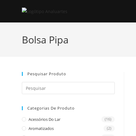
Skip
to
content
Bolsa Pipa
Pesquisar Produto
Press
Escape
to
Categorias De Produto
close
the
Acessórios Do Lar
(16)
search
Aromatizados
(2)
panel.