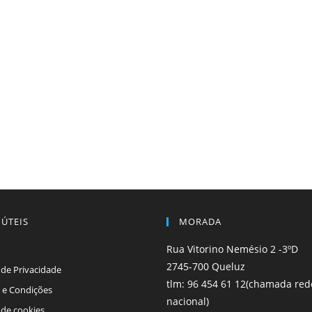
 ÚTEIS
MORADA
Rua Vitorino Nemésio 2 -3ºD
2745-700 Queluz
a de Privacidade
tlm: 96 454 61 12(chamada red
 e Condições
nacional)
a de cookies