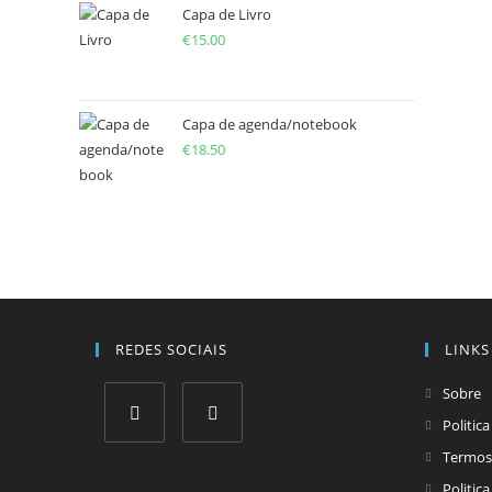
Capa de Livro
€
15.00
Capa de agenda/notebook
€
18.50
REDES SOCIAIS
LINKS
Sobre
Politic
Opens
Opens
Termos
in
in
Politic