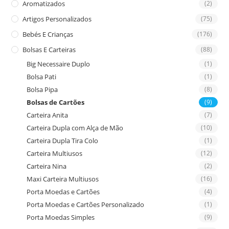
Aromatizados
(2)
pan
Artigos Personalizados
(75)
Bebés E Crianças
(176)
Bolsas E Carteiras
(88)
Big Necessaire Duplo
(1)
Bolsa Pati
(1)
Bolsa Pipa
(8)
Bolsas de Cartões
(9)
Carteira Anita
(7)
Carteira Dupla com Alça de Mão
(10)
Carteira Dupla Tira Colo
(1)
Carteira Multiusos
(12)
Carteira Nina
(2)
Maxi Carteira Multiusos
(16)
Porta Moedas e Cartões
(4)
Porta Moedas e Cartões Personalizado
(1)
Porta Moedas Simples
(9)