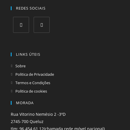
REDES SOCIAIS
Opens
Opens
in
in
a
a
LINKS ÚTEIS
new
new
tab
tab
Sobre
Politica de Privacidade
Termos e Condições
Politica de cookies
MORADA
Rua Vitorino Nemésio 2 -3ºD
2745-700 Queluz
tlm: 96 454 61 12(chamada rede móvel nacional)