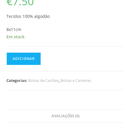
€
7.50
Tecidos 100% algodão
8x11cm
Em stock
Quantidade
ADICIONAR
de
Bolsa
de
Categorias:
Bolsas de Cartões
,
Bolsas e Carteiras
Cartões
Tripla
AVALIAÇÕES (0)