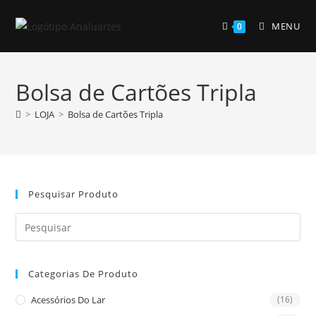
Skip
to
MENU
0
content
Bolsa de Cartões Tripla
>
LOJA
>
Bolsa de Cartões Tripla
Pesquisar Produto
Pre
Es
to
Categorias De Produto
clo
the
Acessórios Do Lar
(16)
sea