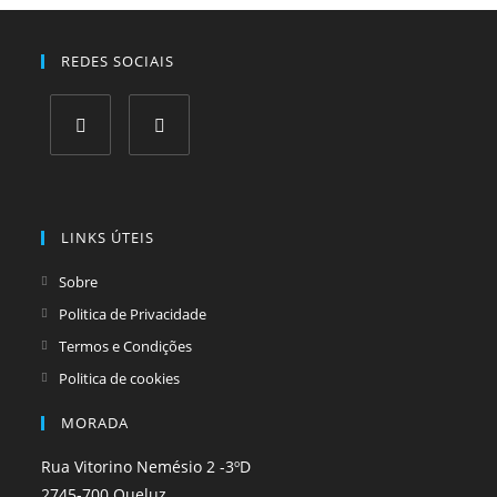
REDES SOCIAIS
Opens
Opens
in
in
a
a
LINKS ÚTEIS
new
new
tab
tab
Sobre
Politica de Privacidade
Termos e Condições
Politica de cookies
MORADA
Rua Vitorino Nemésio 2 -3ºD
2745-700 Queluz