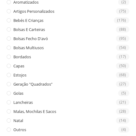
Aromatizados
(2)
pan
Artigos Personalizados
(75)
Bebés E Crianças
(176)
Bolsas E Carteiras
(88)
Bolsas Fecho D'avó
(95)
Bolsas Multiusos
(54)
Bordados
(17)
Capas
(50)
Estojos
(68)
Geração "Quadrados"
(27)
Golas
(5)
Lancheiras
(21)
Malas, Mochilas E Sacos
(28)
Natal
(14)
Outros
(4)