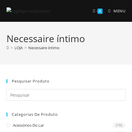
Skip
to
MENU
0
content
Necessaire íntimo
>
LOJA
>
Necessaire íntimo
Pesquisar Produto
Pre
Es
to
Categorias De Produto
clo
the
Acessórios Do Lar
(16)
sea