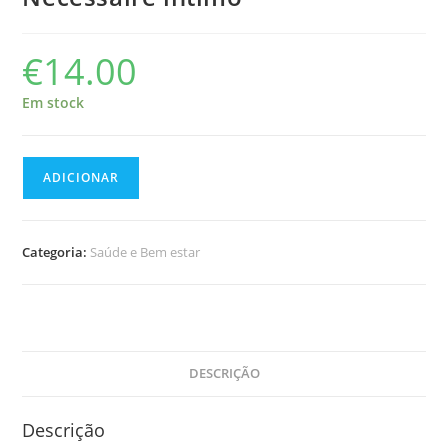
€
14.00
Em stock
Quantidade
ADICIONAR
de
Necessaire
íntimo
Categoria:
Saúde e Bem estar
DESCRIÇÃO
Descrição