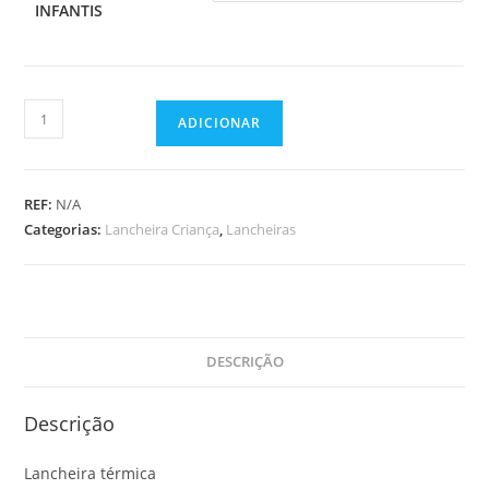
INFANTIS
Quantidade
ADICIONAR
de
Lancheira
Petit
REF:
N/A
Categorias:
Lancheira Criança
,
Lancheiras
DESCRIÇÃO
Descrição
Lancheira térmica