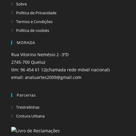
tab
tab
Sobre
Politica de Privacidade
Termos e Condições
Politica de cookies
MORADA
Rua Vitorino Nemésio 2 -3ºD
2745-700 Queluz
tlm: 96 454 61 12(chamada rede móvel nacional)
email: analuartes2009@gmail.com
Parcerias
Opens
Trestrelinhas
in
Opens
Costura Urbana
a
in
new
a