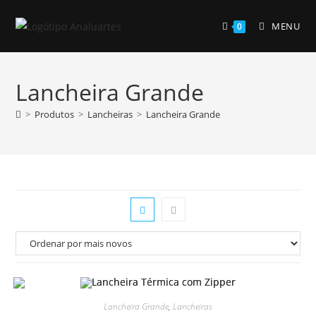
Skip
to
MENU
0
content
Lancheira Grande
>
Produtos
>
Lancheiras
>
Lancheira Grande
Lancheira Grande
,
Lancheiras