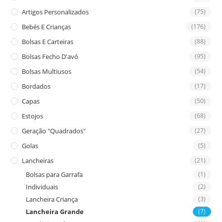
Artigos Personalizados
(75)
Bebés E Crianças
(176)
Bolsas E Carteiras
(88)
Bolsas Fecho D'avó
(95)
Bolsas Multiusos
(54)
Bordados
(17)
Capas
(50)
Estojos
(68)
Geração "Quadrados"
(27)
Golas
(5)
Lancheiras
(21)
Bolsas para Garrafa
(1)
Individuais
(2)
Lancheira Criança
(3)
Lancheira Grande
(7)