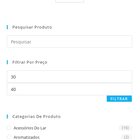
Pesquisar Produto
Pre
Es
to
Filtrar Por Preço
clo
the
Preço
sea
mínimo
pan
Preço
máximo
FILTRAR
Categorias De Produto
Acessórios Do Lar
(16)
Aromatizados
(2)