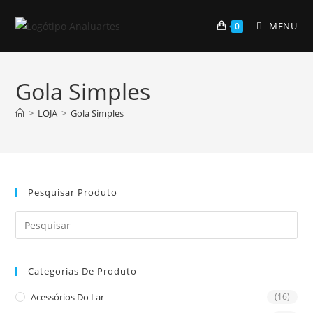
Skip
to
MENU
0
content
Gola Simples
>
LOJA
>
Gola Simples
Pesquisar Produto
Pre
Es
to
Categorias De Produto
clo
the
Acessórios Do Lar
(16)
sea