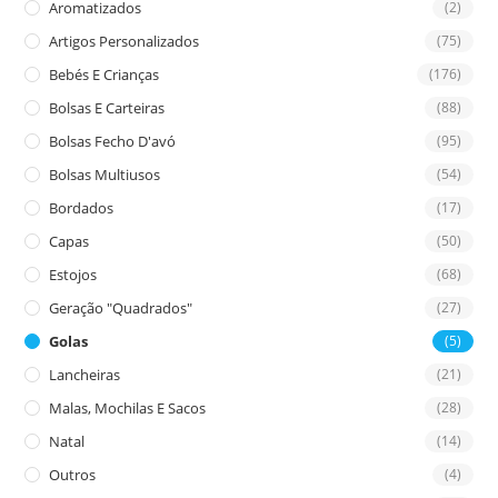
Aromatizados
(2)
pan
Artigos Personalizados
(75)
Bebés E Crianças
(176)
Bolsas E Carteiras
(88)
Bolsas Fecho D'avó
(95)
Bolsas Multiusos
(54)
Bordados
(17)
Capas
(50)
Estojos
(68)
Geração "Quadrados"
(27)
Golas
(5)
Lancheiras
(21)
Malas, Mochilas E Sacos
(28)
Natal
(14)
Outros
(4)