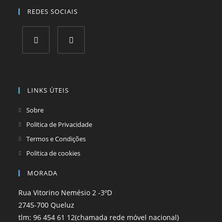
REDES SOCIAIS
Opens
Opens
in
in
a
a
LINKS ÚTEIS
new
new
tab
tab
Sobre
Politica de Privacidade
Termos e Condições
Politica de cookies
MORADA
Rua Vitorino Nemésio 2 -3ºD
2745-700 Queluz
tlm: 96 454 61 12(chamada rede móvel nacional)