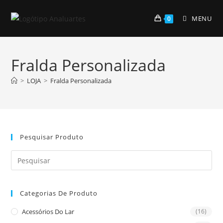
Skip
to
MENU
0
content
Fralda Personalizada
>
LOJA
>
Fralda Personalizada
Pesquisar Produto
Pre
Es
to
Categorias De Produto
clo
the
Acessórios Do Lar
(16)
sea