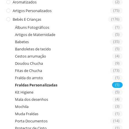
Aromatizados
(2)
pan
Artigos Personalizados
(75)
Bebés E Crianças
(176)
Álbuns Fotográficos
(1)
Artigos de Maternidade
(5)
Babetes
(35)
Bandoletes de tecido
(5)
Cestos arrumação
(4)
Doudou Chucha
(9)
Fitas de Chucha
(73)
Fralda do arroto
(1)
Fraldas Personalizadas
(5)
Kit Higiene
(5)
Mala dos desenhos
(4)
Mochila
(3)
Muda Fraldas
(1)
Porta Documentos
(14)
Protector de Cinto
(1)