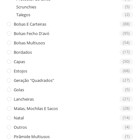
Scrunchies
(5)
Talegos
(2)
Bolsas E Carteiras
(88)
Bolsas Fecho D'avó
(95)
Bolsas Multiusos
(54)
Bordados
(17)
Capas
(50)
Estojos
(68)
Geração "Quadrados"
(27)
Golas
(5)
Lancheiras
(21)
Malas, Mochilas E Sacos
(28)
Natal
(14)
Outros
(4)
Pirâmide Multiusos
(1)