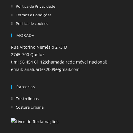
Politica de Privacidade
Termos e Condições
Politica de cookies
MORADA
Rua Vitorino Nemésio 2 -3ºD
2745-700 Queluz
tlm: 96 454 61 12(chamada rede móvel nacional)
email: analuartes2009@gmail.com
Parcerias
Opens
Trestrelinhas
in
Opens
Costura Urbana
a
in
new
a
tab
new