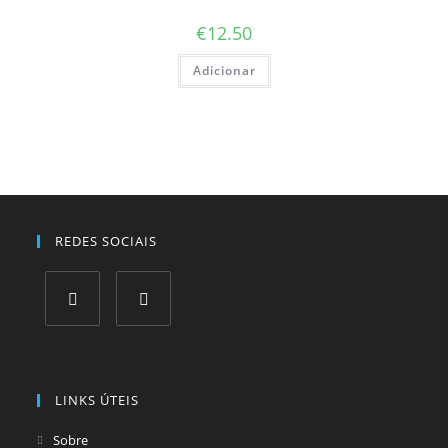
€
12.50
Adicionar
REDES SOCIAIS
Opens
Opens
in
in
a
a
LINKS ÚTEIS
new
new
tab
tab
Sobre