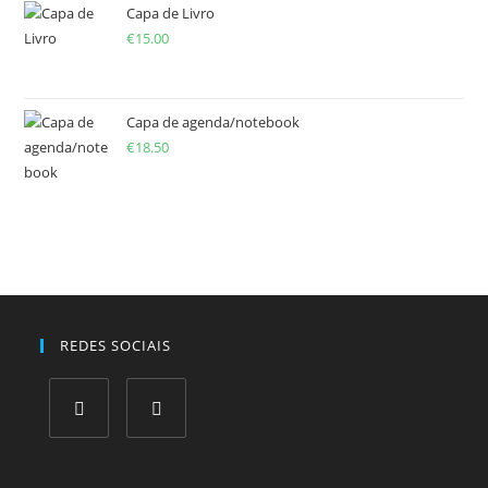
Capa de Livro
€
15.00
Capa de agenda/notebook
€
18.50
REDES SOCIAIS
Opens
Opens
in
in