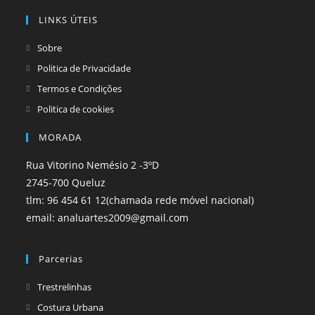
a
a
LINKS ÚTEIS
new
new
tab
tab
Sobre
Politica de Privacidade
Termos e Condições
Politica de cookies
MORADA
Rua Vitorino Nemésio 2 -3ºD
2745-700 Queluz
tlm: 96 454 61 12(chamada rede móvel nacional)
email: analuartes2009@gmail.com
Parcerias
Opens
Trestrelinhas
in
Opens
Costura Urbana