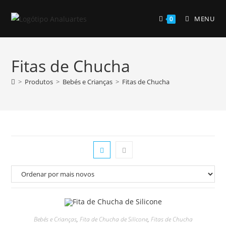
Skip
to
MENU
0
content
Fitas de Chucha
>
Produtos
>
Bebés e Crianças
>
Fitas de Chucha
Bebés e Crianças
,
Fita de Chucha de Silicone
,
Fitas de Chucha