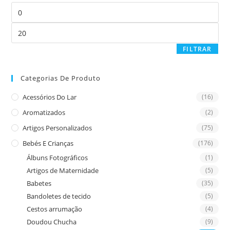
the
Preço
sea
mínimo
pan
Preço
máximo
FILTRAR
Categorias De Produto
Acessórios Do Lar
(16)
Aromatizados
(2)
Artigos Personalizados
(75)
Bebés E Crianças
(176)
Álbuns Fotográficos
(1)
Artigos de Maternidade
(5)
Babetes
(35)
Bandoletes de tecido
(5)
Cestos arrumação
(4)
Doudou Chucha
(9)