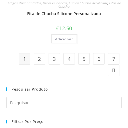
Artigos Personalizados
,
Bebés e Crianças
,
Fita de Chucha de Silicone
,
Fitas de
Chucha
Fita de Chucha Silicone Personalizada
€
12.50
Adicionar
1
2
3
4
5
6
7
Pesquisar Produto
Pre
Es
to
Filtrar Por Preço
clo