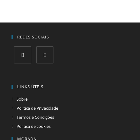
REDES SOCIAIS
Opens
Opens
in
in
a
a
LINKS ÚTEIS
new
new
tab
tab
Sobre
Politica de Privacidade
Termos e Condições
Politica de cookies
MORADA