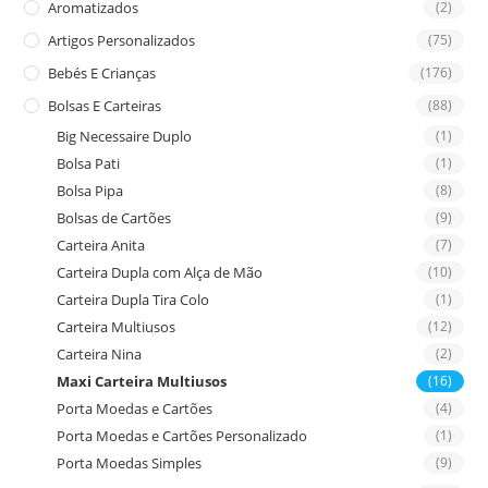
Aromatizados
(2)
pan
Artigos Personalizados
(75)
Bebés E Crianças
(176)
Bolsas E Carteiras
(88)
Big Necessaire Duplo
(1)
Bolsa Pati
(1)
Bolsa Pipa
(8)
Bolsas de Cartões
(9)
Carteira Anita
(7)
Carteira Dupla com Alça de Mão
(10)
Carteira Dupla Tira Colo
(1)
Carteira Multiusos
(12)
Carteira Nina
(2)
Maxi Carteira Multiusos
(16)
Porta Moedas e Cartões
(4)
Porta Moedas e Cartões Personalizado
(1)
Porta Moedas Simples
(9)