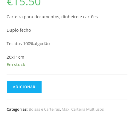
€
15.50
Carteira para documentos, dinheiro e cartões
Duplo fecho
Tecidos 100%algodão
20x11cm
Em stock
Quantidade
ADICIONAR
de
Maxi-
Carteira
Categorias:
Bolsas e Carteiras
,
Maxi Carteira Multiusos