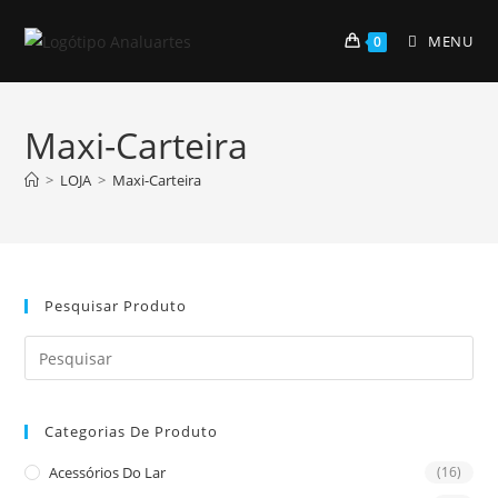
Skip
to
MENU
0
content
Maxi-Carteira
>
LOJA
>
Maxi-Carteira
Pesquisar Produto
Pre
Es
to
Categorias De Produto
clo
the
Acessórios Do Lar
(16)
sea