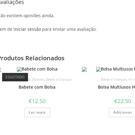
valiações
ão existem opiniões ainda.
em de
iniciar sessão
para enviar uma avaliação.
Produtos Relacionados
ESGOTADO
Babete com Bolsa
,
Babetes
,
Bebés e Crianças
Bebés e Crianças
,
Kit 
Babete com Bolsa
Bolsa Multiusos H
€
12.50
€
22.50
Ler mais
Adicionar