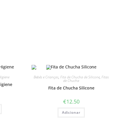
Higiene
Bebés e Crianças
,
Fita de Chucha de Silicone
,
Fitas
de Chucha
igiene
Fita de Chucha Silicone
€
12.50
Adicionar