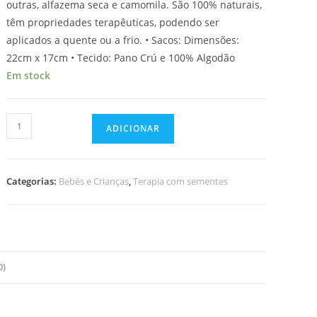
outras, alfazema seca e camomila. São 100% naturais,
têm propriedades terapêuticas, podendo ser
aplicados a quente ou a frio. • Sacos: Dimensões:
22cm x 17cm • Tecido: Pano Crú e 100% Algodão
Em stock
Quantidade
ADICIONAR
de
Saco
Terapêutico
Categorias:
Bebés e Crianças
,
Terapia com sementes
0)