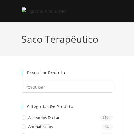
Skip
to
content
Saco Terapêutico
Pesquisar Produto
Press
Escape
to
Categorias De Produto
close
the
Acessórios Do Lar
(16)
search
Aromatizados
(2)
panel.