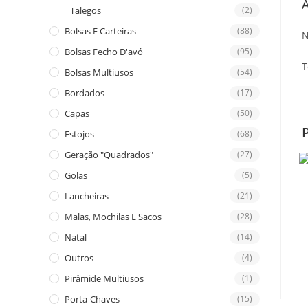
A
Talegos
(2)
Bolsas E Carteiras
(88)
N
Bolsas Fecho D'avó
(95)
T
Bolsas Multiusos
(54)
Bordados
(17)
Capas
(50)
Estojos
(68)
Geração "Quadrados"
(27)
Golas
(5)
Lancheiras
(21)
Malas, Mochilas E Sacos
(28)
Natal
(14)
Outros
(4)
Pirâmide Multiusos
(1)
Porta-Chaves
(15)