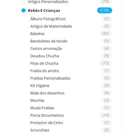
Artigos Personalizados
(75)
Bebés E Crianças
(176)
Álbuns Fotográficos
(1)
Artigos de Maternidade
(5)
Babetes
(35)
Bandoletes de tecido
(5)
Cestos arrumação
(4)
Doudou Chucha
(9)
Fitas de Chucha
(73)
Fralda do arroto
(1)
Fraldas Personalizadas
(5)
Kit Higiene
(5)
Mala dos desenhos
(4)
Mochila
(3)
Muda Fraldas
(1)
Porta Documentos
(14)
Protector de Cinto
(1)
Scrunchies
(5)