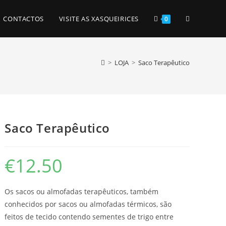
TOGGLE
CONTACTOS
VISITE AS XASQUEIRICES
0
WEBSITE
>
LOJA
>
Saco Terapêutico
SEARCH
Saco Terapêutico
€
12.50
Os sacos ou almofadas terapêuticos, também
conhecidos por sacos ou almofadas térmicos, são
feitos de tecido contendo sementes de trigo entre