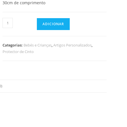
30cm de comprimento
Quantidade
ADICIONAR
de
Protector
de
Categorias:
Bebés e Crianças
,
Artigos Personalizados
,
cinto
Protector de Cinto
de
segurança
0)