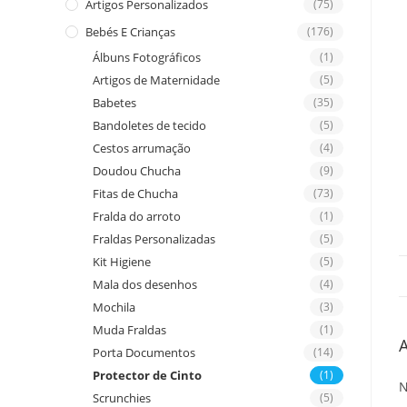
Artigos Personalizados
(75)
Bebés E Crianças
(176)
Álbuns Fotográficos
(1)
Artigos de Maternidade
(5)
Babetes
(35)
Bandoletes de tecido
(5)
Cestos arrumação
(4)
Doudou Chucha
(9)
Fitas de Chucha
(73)
Fralda do arroto
(1)
Fraldas Personalizadas
(5)
Kit Higiene
(5)
Mala dos desenhos
(4)
Mochila
(3)
Muda Fraldas
(1)
A
Porta Documentos
(14)
Protector de Cinto
(1)
N
Scrunchies
(5)