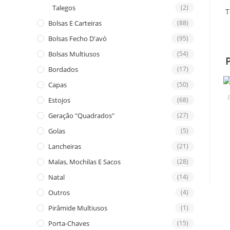
Talegos
(2)
T
Bolsas E Carteiras
(88)
Bolsas Fecho D'avó
(95)
Bolsas Multiusos
(54)
Bordados
(17)
Capas
(50)
B
Estojos
(68)
Geração "Quadrados"
(27)
Golas
(5)
Lancheiras
(21)
Malas, Mochilas E Sacos
(28)
Natal
(14)
Outros
(4)
Pirâmide Multiusos
(1)
Porta-Chaves
(15)