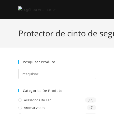
Skip
to
content
Protector de cinto de se
Pesquisar Produto
Press
Escape
to
Categorias De Produto
close
the
Acessórios Do Lar
(16)
search
Aromatizados
(2)
panel.