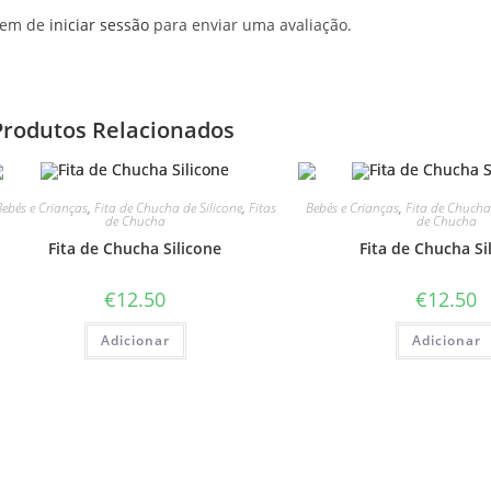
em de
iniciar sessão
para enviar uma avaliação.
Produtos Relacionados
ebés e Crianças
,
Fita de Chucha de Silicone
,
Fitas
Bebés e Crianças
,
Fita de Chucha 
de Chucha
de Chucha
Fita de Chucha Silicone
Fita de Chucha Si
€
12.50
€
12.50
Adicionar
Adicionar