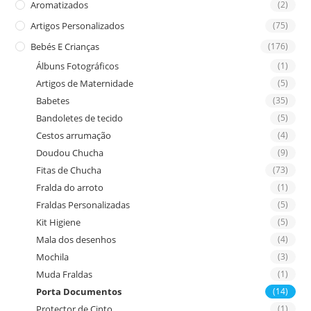
Aromatizados
(2)
pan
Artigos Personalizados
(75)
Bebés E Crianças
(176)
Álbuns Fotográficos
(1)
Artigos de Maternidade
(5)
Babetes
(35)
Bandoletes de tecido
(5)
Cestos arrumação
(4)
Doudou Chucha
(9)
Fitas de Chucha
(73)
Fralda do arroto
(1)
Fraldas Personalizadas
(5)
Kit Higiene
(5)
Mala dos desenhos
(4)
Mochila
(3)
Muda Fraldas
(1)
Porta Documentos
(14)
Protector de Cinto
(1)