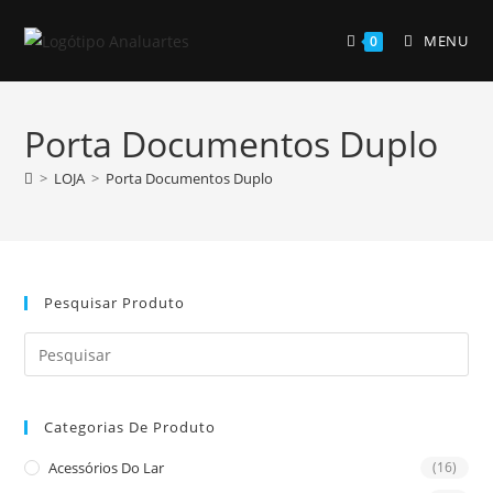
Skip
to
MENU
0
content
Porta Documentos Duplo
>
LOJA
>
Porta Documentos Duplo
Pesquisar Produto
Pre
Es
to
Categorias De Produto
clo
the
Acessórios Do Lar
(16)
sea