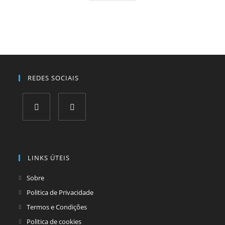
REDES SOCIAIS
Opens
Opens
in
in
a
a
LINKS ÚTEIS
new
new
tab
tab
Sobre
Politica de Privacidade
Termos e Condições
Politica de cookies