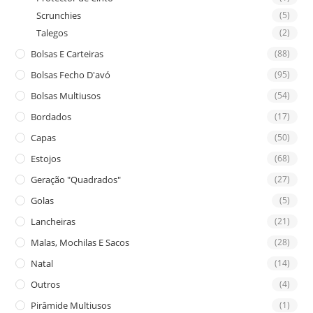
Scrunchies
(5)
Talegos
(2)
Bolsas E Carteiras
(88)
Bolsas Fecho D'avó
(95)
Bolsas Multiusos
(54)
Bordados
(17)
Capas
(50)
Estojos
(68)
Geração "Quadrados"
(27)
Golas
(5)
Lancheiras
(21)
Malas, Mochilas E Sacos
(28)
Natal
(14)
Outros
(4)
Pirâmide Multiusos
(1)