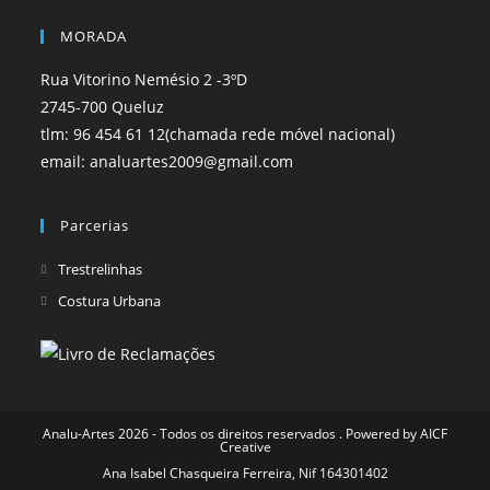
MORADA
Rua Vitorino Nemésio 2 -3ºD
2745-700 Queluz
tlm: 96 454 61 12(chamada rede móvel nacional)
email: analuartes2009@gmail.com
Parcerias
Opens
Trestrelinhas
in
Opens
Costura Urbana
a
in
new
a
tab
new
tab
Analu-Artes 2026 - Todos os direitos reservados . Powered by
AICF
Creative
Ana Isabel Chasqueira Ferreira, Nif 164301402