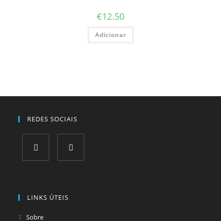
€
12.50
Adicionar
REDES SOCIAIS
Opens
Opens
in
in
a
a
LINKS ÚTEIS
new
new
tab
tab
Sobre