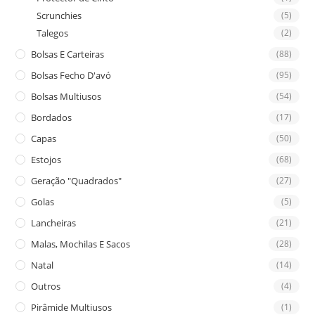
Scrunchies
(5)
Talegos
(2)
Bolsas E Carteiras
(88)
Bolsas Fecho D'avó
(95)
Bolsas Multiusos
(54)
Bordados
(17)
Capas
(50)
Estojos
(68)
Geração "Quadrados"
(27)
Golas
(5)
Lancheiras
(21)
Malas, Mochilas E Sacos
(28)
Natal
(14)
Outros
(4)
Pirâmide Multiusos
(1)