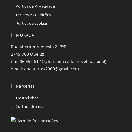
Politica de Privacidade
Termos e Condições
Politica de cookies
MORADA
Rua Vitorino Nemésio 2 -3ºD
2745-700 Queluz
tlm: 96 454 61 12(chamada rede móvel nacional)
email: analuartes2009@gmail.com
Parcerias
Opens
Trestrelinhas
in
Opens
Costura Urbana
a
in
new
a
tab
new