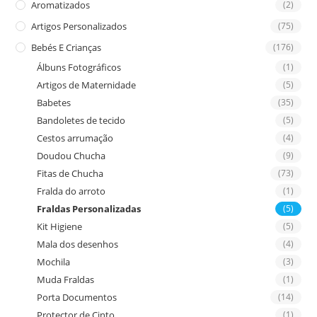
Aromatizados
(2)
pan
Artigos Personalizados
(75)
Bebés E Crianças
(176)
Álbuns Fotográficos
(1)
Artigos de Maternidade
(5)
Babetes
(35)
Bandoletes de tecido
(5)
Cestos arrumação
(4)
Doudou Chucha
(9)
Fitas de Chucha
(73)
Fralda do arroto
(1)
Fraldas Personalizadas
(5)
Kit Higiene
(5)
Mala dos desenhos
(4)
Mochila
(3)
Muda Fraldas
(1)
Porta Documentos
(14)
Protector de Cinto
(1)