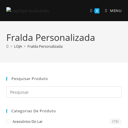
Skip
to
MENU
0
content
Fralda Personalizada
>
LOJA
>
Fralda Personalizada
Pesquisar Produto
Pre
Es
to
Categorias De Produto
clo
the
Acessórios Do Lar
(16)
sea