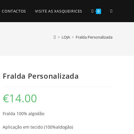
TOGGLE
CONTACTOS
VISITE AS XASQUEIRICES
0
WEBSITE
>
LOJA
>
Fralda Personalizada
SEARCH
Fralda Personalizada
€
14.00
Fralda 100% algodão
Aplicação em tecido (100%aldogão)