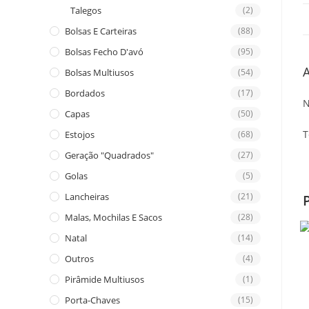
Talegos
(2)
Bolsas E Carteiras
(88)
Bolsas Fecho D'avó
(95)
A
Bolsas Multiusos
(54)
Bordados
(17)
N
Capas
(50)
T
Estojos
(68)
Geração "Quadrados"
(27)
Golas
(5)
Lancheiras
(21)
Malas, Mochilas E Sacos
(28)
Natal
(14)
Outros
(4)
Pirâmide Multiusos
(1)
Porta-Chaves
(15)