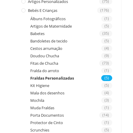
Artigos Personalizados
(75)
Bebés E Crianças
(176)
Álbuns Fotográficos
(1)
Artigos de Maternidade
(5)
Babetes
(35)
Bandoletes de tecido
(5)
Cestos arrumação
(4)
Doudou Chucha
(9)
Fitas de Chucha
(73)
Fralda do arroto
(1)
Fraldas Personalizadas
(5)
Kit Higiene
(5)
Mala dos desenhos
(4)
Mochila
(3)
Muda Fraldas
(1)
Porta Documentos
(14)
Protector de Cinto
(1)
Scrunchies
(5)