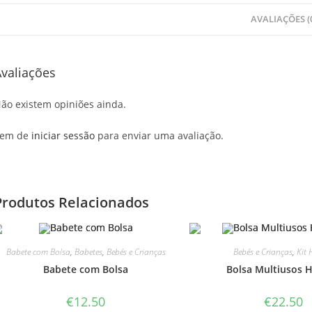
AVALIAÇÕES (
valiações
ão existem opiniões ainda.
em de
iniciar sessão
para enviar uma avaliação.
Produtos Relacionados
Babete com Bolsa
,
Babetes
,
Bebés e Crianças
Bebés e Crianças
,
Kit 
Babete com Bolsa
Bolsa Multiusos H
€
12.50
€
22.50