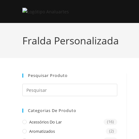
Skip
to
content
Fralda Personalizada
Pesquisar Produto
Press
Escape
to
Categorias De Produto
close
the
Acessórios Do Lar
(16)
search
Aromatizados
(2)
panel.