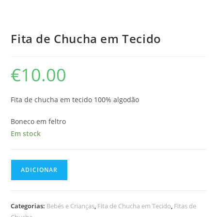
Fita de Chucha em Tecido
€
10.00
Fita de chucha em tecido 100% algodão
Boneco em feltro
Em stock
Quantidade
ADICIONAR
de
Fita
de
Categorias:
Bebés e Crianças
,
Fita de Chucha em Tecido
,
Fitas de
Chucha
Chucha