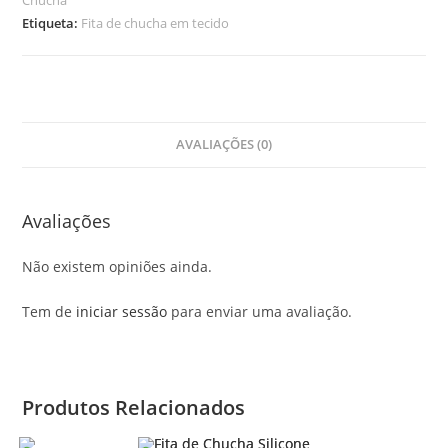
em
Etiqueta:
Fita de chucha em tecido
Tecido
AVALIAÇÕES (0)
Avaliações
Não existem opiniões ainda.
Tem de
iniciar sessão
para enviar uma avaliação.
Produtos Relacionados