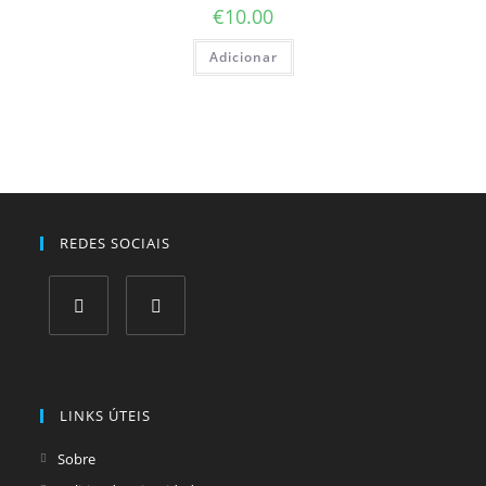
€
10.00
Adicionar
REDES SOCIAIS
Opens
Opens
in
in
a
a
LINKS ÚTEIS
new
new
tab
tab
Sobre