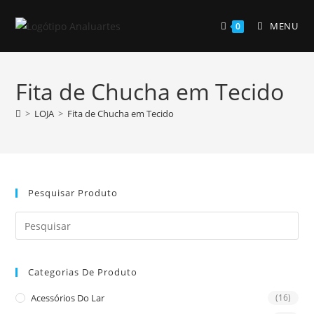
Skip
to
MENU
0
content
Fita de Chucha em Tecido
>
LOJA
>
Fita de Chucha em Tecido
Pesquisar Produto
Pre
Es
to
Categorias De Produto
clo
the
Acessórios Do Lar
(16)
sea