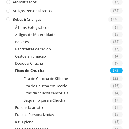
Aromatizados
(2)
pan
Artigos Personalizados
(75)
Bebés E Crianças
(176)
Álbuns Fotográficos
(1)
Artigos de Maternidade
(5)
Babetes
(35)
Bandoletes de tecido
(5)
Cestos arrumação
(4)
Doudou Chucha
(9)
Fitas de Chucha
(73)
Fita de Chucha de Silicone
(22)
Fita de Chucha em Tecido
(46)
Fitas de chucha sensoriais
(4)
Saquinho para a Chucha
(1)
Fralda do arroto
(1)
Fraldas Personalizadas
(5)
Kit Higiene
(5)
(4)