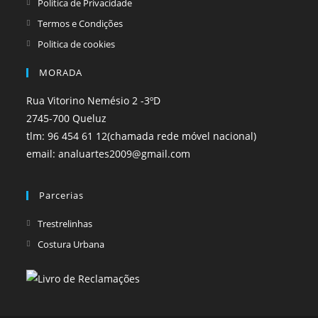
Politica de Privacidade
Termos e Condições
Politica de cookies
MORADA
Rua Vitorino Nemésio 2 -3ºD
2745-700 Queluz
tlm: 96 454 61 12(chamada rede móvel nacional)
email: analuartes2009@gmail.com
Parcerias
Opens
Trestrelinhas
in
Opens
Costura Urbana
a
in
new
a
tab
new
tab