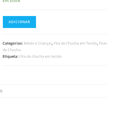
Em stock
Quantidade
ADICIONAR
de
Fita
de
Categorias:
Bebés e Crianças
,
Fita de Chucha em Tecido
,
Fitas
Chucha
de Chucha
em
Etiqueta:
Fita de chucha em tecido
Tecido
0)