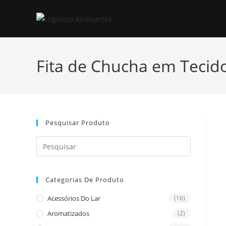
Skip
to
content
Fita de Chucha em Tecid
Pesquisar Produto
Press
Escape
to
Categorias De Produto
close
the
Acessórios Do Lar
(16)
search
Aromatizados
(2)
panel.