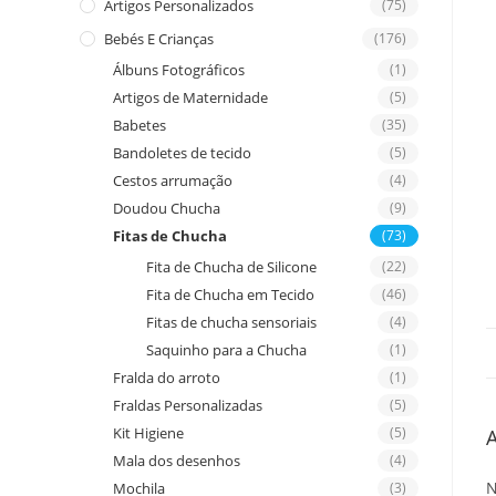
Artigos Personalizados
(75)
Bebés E Crianças
(176)
Álbuns Fotográficos
(1)
Artigos de Maternidade
(5)
Babetes
(35)
Bandoletes de tecido
(5)
Cestos arrumação
(4)
Doudou Chucha
(9)
Fitas de Chucha
(73)
Fita de Chucha de Silicone
(22)
Fita de Chucha em Tecido
(46)
Fitas de chucha sensoriais
(4)
Saquinho para a Chucha
(1)
Fralda do arroto
(1)
Fraldas Personalizadas
(5)
Kit Higiene
(5)
A
Mala dos desenhos
(4)
N
Mochila
(3)