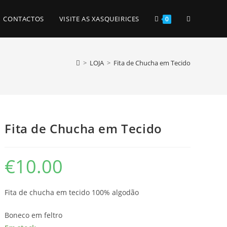
TOGGLE
CONTACTOS
VISITE AS XASQUEIRICES
0
WEBSITE
>
LOJA
>
Fita de Chucha em Tecido
SEARCH
Fita de Chucha em Tecido
€
10.00
Fita de chucha em tecido 100% algodão
Boneco em feltro