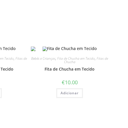
em Tecido
,
Fitas de
Bebés e Crianças
,
Fita de Chucha em Tecido
,
Fitas de
Chucha
 Tecido
Fita de Chucha em Tecido
€
10.00
Adicionar