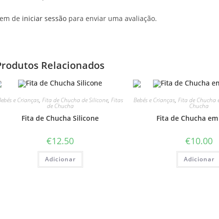
em de
iniciar sessão
para enviar uma avaliação.
Produtos Relacionados
ebés e Crianças
,
Fita de Chucha de Silicone
,
Fitas
Bebés e Crianças
,
Fita de Chucha 
de Chucha
Chucha
Fita de Chucha Silicone
Fita de Chucha em
€
12.50
€
10.00
Adicionar
Adicionar