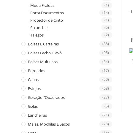
Muda Fraldas
(1)
T
Porta Documentos
(14)
Protector de Cinto
(1)
Scrunchies
(5)
Talegos
(2)
Bolsas E Carteiras
(88)
Bolsas Fecho D'avó
(95)
B
Bolsas Multiusos
(54)
Bordados
(17)
Capas
(50)
Estojos
(68)
Geração "Quadrados"
(27)
Golas
(5)
Lancheiras
(21)
Malas, Mochilas E Sacos
(28)
(14)