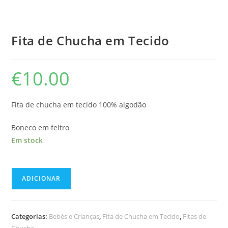
Fita de Chucha em Tecido
€
10.00
Fita de chucha em tecido 100% algodão
Boneco em feltro
Em stock
Quantidade
ADICIONAR
de
Fita
de
Categorias:
Bebés e Crianças
,
Fita de Chucha em Tecido
,
Fitas de
Chucha
Chucha