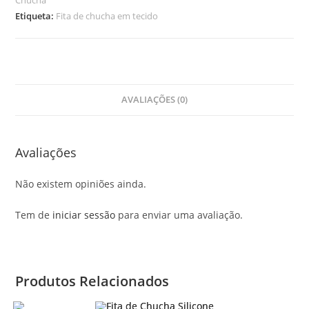
em
Etiqueta:
Fita de chucha em tecido
Tecido
AVALIAÇÕES (0)
Avaliações
Não existem opiniões ainda.
Tem de
iniciar sessão
para enviar uma avaliação.
Produtos Relacionados