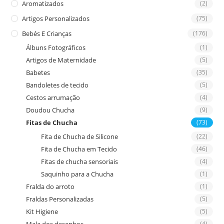
Aromatizados
(2)
pan
Artigos Personalizados
(75)
Bebés E Crianças
(176)
Álbuns Fotográficos
(1)
Artigos de Maternidade
(5)
Babetes
(35)
Bandoletes de tecido
(5)
Cestos arrumação
(4)
Doudou Chucha
(9)
Fitas de Chucha
(73)
Fita de Chucha de Silicone
(22)
Fita de Chucha em Tecido
(46)
Fitas de chucha sensoriais
(4)
Saquinho para a Chucha
(1)
Fralda do arroto
(1)
Fraldas Personalizadas
(5)
Kit Higiene
(5)
(4)