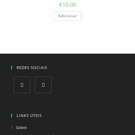
€
10.00
Adicionar
REDES SOCIAIS
Opens
Opens
in
in
a
a
LINKS ÚTEIS
new
new
tab
tab
Sobre