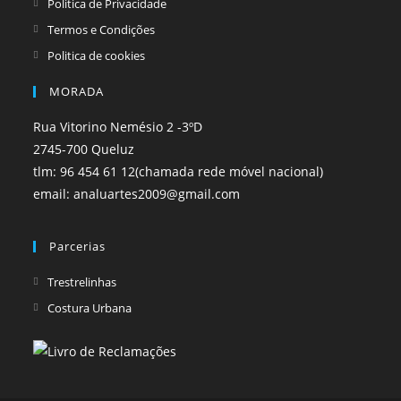
Politica de Privacidade
Termos e Condições
Politica de cookies
MORADA
Rua Vitorino Nemésio 2 -3ºD
2745-700 Queluz
tlm: 96 454 61 12(chamada rede móvel nacional)
email: analuartes2009@gmail.com
Parcerias
Opens
Trestrelinhas
in
Opens
Costura Urbana
a
in
new
a
tab
new
tab