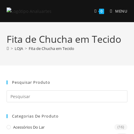
Skip
to
MENU
0
content
Fita de Chucha em Tecido
>
LOJA
>
Fita de Chucha em Tecido
Pesquisar Produto
Pre
Es
to
Categorias De Produto
clo
the
Acessórios Do Lar
(16)
sea