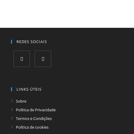
REDES SOCIAIS
Opens
Opens
in
in
a
a
LINKS ÚTEIS
new
new
tab
tab
Sobre
Politica de Privacidade
Termos e Condições
Politica de cookies