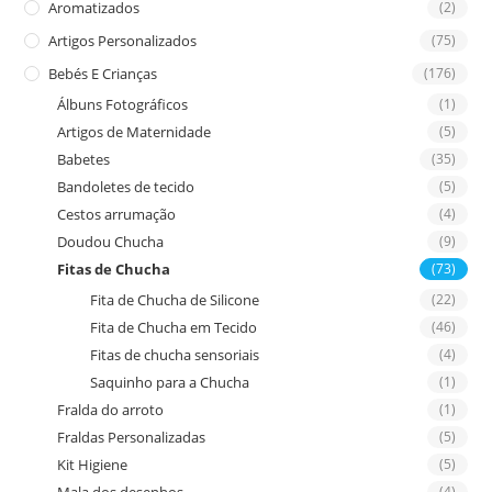
Aromatizados
(2)
pan
Artigos Personalizados
(75)
Bebés E Crianças
(176)
Álbuns Fotográficos
(1)
Artigos de Maternidade
(5)
Babetes
(35)
Bandoletes de tecido
(5)
Cestos arrumação
(4)
Doudou Chucha
(9)
Fitas de Chucha
(73)
Fita de Chucha de Silicone
(22)
Fita de Chucha em Tecido
(46)
Fitas de chucha sensoriais
(4)
Saquinho para a Chucha
(1)
Fralda do arroto
(1)
Fraldas Personalizadas
(5)
Kit Higiene
(5)
(4)