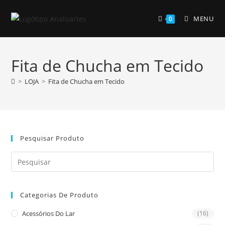
Skip
to
MENU
0
content
Fita de Chucha em Tecido
>
LOJA
>
Fita de Chucha em Tecido
Pesquisar Produto
Pre
Es
to
Categorias De Produto
clo
the
Acessórios Do Lar
(16)
sea