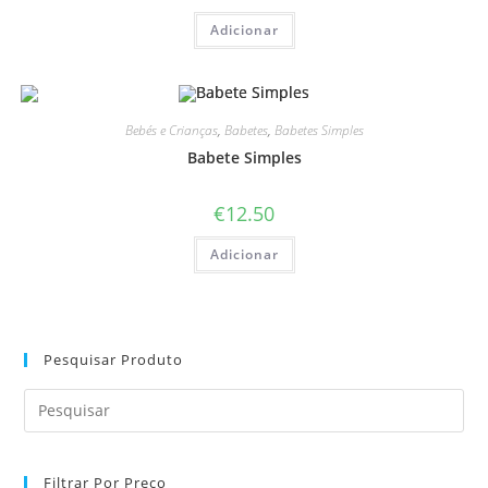
Adicionar
Bebés e Crianças
,
Babetes
,
Babetes Simples
Babete Simples
€
12.50
Adicionar
Pesquisar Produto
Pre
Es
to
Filtrar Por Preço
clo