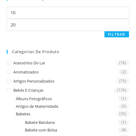
the
Preço
sea
mínimo
pan
Preço
máximo
FILTRAR
Categorias De Produto
Acessórios Do Lar
(16)
Aromatizados
(2)
Artigos Personalizados
(75)
Bebés E Crianças
(176)
Álbuns Fotográficos
(1)
Artigos de Maternidade
(5)
Babetes
(35)
Babete Bandana
(1)
Babete com Bolsa
(8)