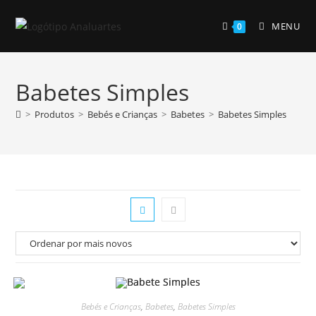
Skip
to
MENU
0
content
Babetes Simples
>
Produtos
>
Bebés e Crianças
>
Babetes
>
Babetes Simples
Bebés e Crianças
,
Babetes
,
Babetes Simples