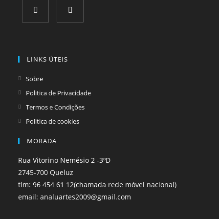
Opens
Opens
in
in
a
a
LINKS ÚTEIS
new
new
tab
tab
Sobre
Politica de Privacidade
Termos e Condições
Politica de cookies
MORADA
Rua Vitorino Nemésio 2 -3ºD
2745-700 Queluz
tlm: 96 454 61 12(chamada rede móvel nacional)
email: analuartes2009@gmail.com