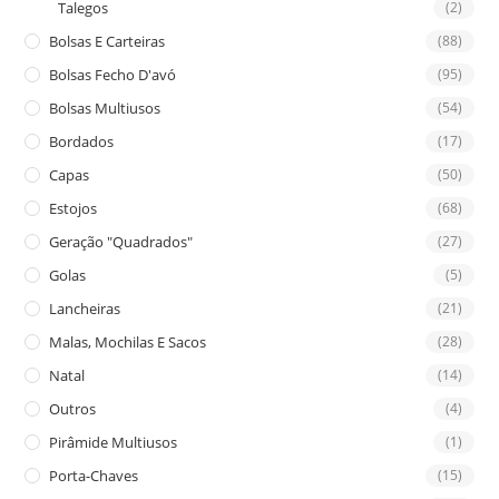
Talegos
(2)
Bolsas E Carteiras
(88)
Bolsas Fecho D'avó
(95)
Bolsas Multiusos
(54)
Bordados
(17)
Capas
(50)
Estojos
(68)
Geração "Quadrados"
(27)
Golas
(5)
Lancheiras
(21)
Malas, Mochilas E Sacos
(28)
Natal
(14)
Outros
(4)
Pirâmide Multiusos
(1)
Porta-Chaves
(15)