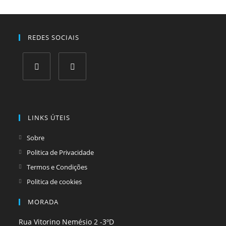
REDES SOCIAIS
Opens
Opens
in
in
a
a
LINKS ÚTEIS
new
new
tab
tab
Sobre
Politica de Privacidade
Termos e Condições
Politica de cookies
MORADA
Rua Vitorino Nemésio 2 -3ºD