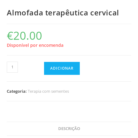
Almofada terapêutica cervical
€
20.00
Disponível por encomenda
Quantidade
ADICIONAR
de
Almofada
terapêutica
Categoria:
Terapia com sementes
cervical
DESCRIÇÃO