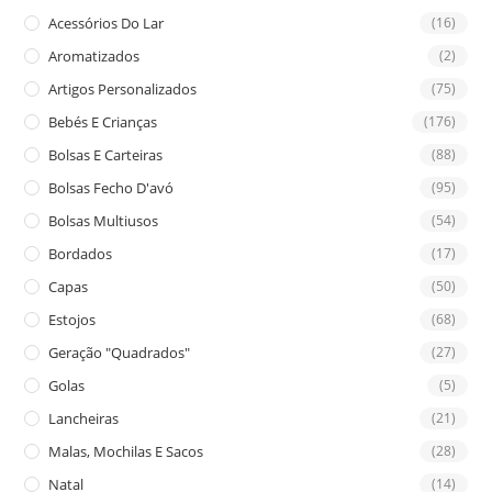
the
Acessórios Do Lar
(16)
sea
Aromatizados
(2)
pan
Artigos Personalizados
(75)
Bebés E Crianças
(176)
Bolsas E Carteiras
(88)
Bolsas Fecho D'avó
(95)
Bolsas Multiusos
(54)
Bordados
(17)
Capas
(50)
Estojos
(68)
Geração "Quadrados"
(27)
Golas
(5)
Lancheiras
(21)
Malas, Mochilas E Sacos
(28)
Natal
(14)