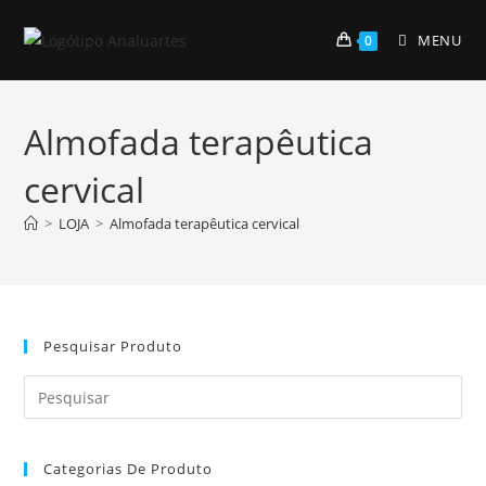
Skip
to
MENU
0
content
Almofada terapêutica
cervical
>
LOJA
>
Almofada terapêutica cervical
Pesquisar Produto
Pre
Es
to
Categorias De Produto
clo