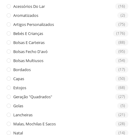
the
Acessórios Do Lar
(16)
sea
Aromatizados
(2)
pan
Artigos Personalizados
(75)
Bebés E Crianças
(176)
Bolsas E Carteiras
(88)
Bolsas Fecho D'avó
(95)
Bolsas Multiusos
(54)
Bordados
(17)
Capas
(50)
Estojos
(68)
Geração "Quadrados"
(27)
Golas
(5)
Lancheiras
(21)
Malas, Mochilas E Sacos
(28)
Natal
(14)