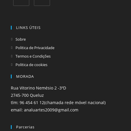
Opens
Opens
in
in
a
a
LINKS ÚTEIS
new
new
tab
tab
Sobre
Politica de Privacidade
Termos e Condições
Politica de cookies
MORADA
Rua Vitorino Nemésio 2 -3ºD
2745-700 Queluz
tlm: 96 454 61 12(chamada rede móvel nacional)
email: analuartes2009@gmail.com
Parcerias