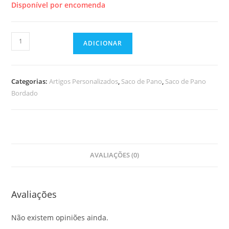
Disponível por encomenda
Quantidade
ADICIONAR
de
Saco
de
Categorias:
Artigos Personalizados
,
Saco de Pano
,
Saco de Pano
Pano
Bordado
Personalizado
AVALIAÇÕES (0)
Avaliações
Não existem opiniões ainda.