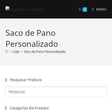
Skip
to
MENU
0
content
Saco de Pano
Personalizado
>
LOJA
>
Saco de Pano Personalizado
Pesquisar Produto
Pre
Es
to
Categorias De Produto
clo