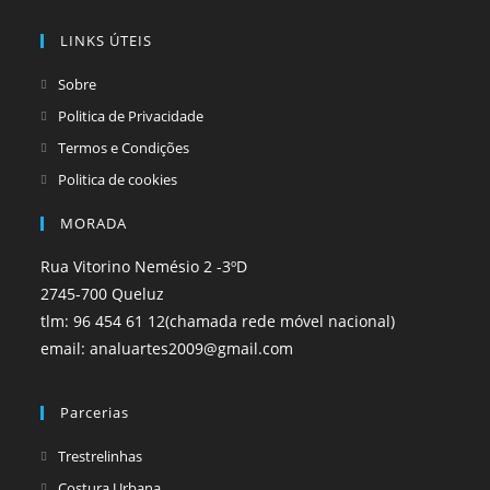
a
a
LINKS ÚTEIS
new
new
tab
tab
Sobre
Politica de Privacidade
Termos e Condições
Politica de cookies
MORADA
Rua Vitorino Nemésio 2 -3ºD
2745-700 Queluz
tlm: 96 454 61 12(chamada rede móvel nacional)
email: analuartes2009@gmail.com
Parcerias
Opens
Trestrelinhas
in
Opens
Costura Urbana