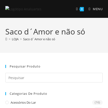
Skip
to
MENU
0
content
Saco d´Amor e não só
>
LOJA
>
Saco d´Amor e não só
Pesquisar Produto
Pre
Es
to
Categorias De Produto
clo
the
Acessórios Do Lar
(16)
sea