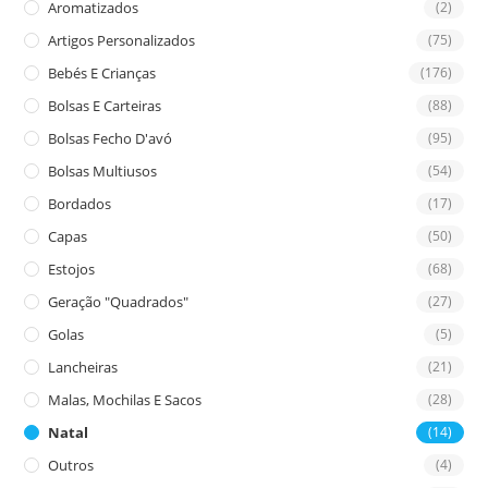
Aromatizados
(2)
pan
Artigos Personalizados
(75)
Bebés E Crianças
(176)
Bolsas E Carteiras
(88)
Bolsas Fecho D'avó
(95)
Bolsas Multiusos
(54)
Bordados
(17)
Capas
(50)
Estojos
(68)
Geração "Quadrados"
(27)
Golas
(5)
Lancheiras
(21)
Malas, Mochilas E Sacos
(28)
Natal
(14)
Outros
(4)