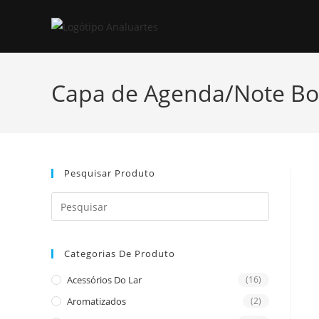
Skip
to
content
Capa de Agenda/Note B
Pesquisar Produto
Press
Escape
to
Categorias De Produto
close
the
Acessórios Do Lar
(16)
search
Aromatizados
(2)
panel.