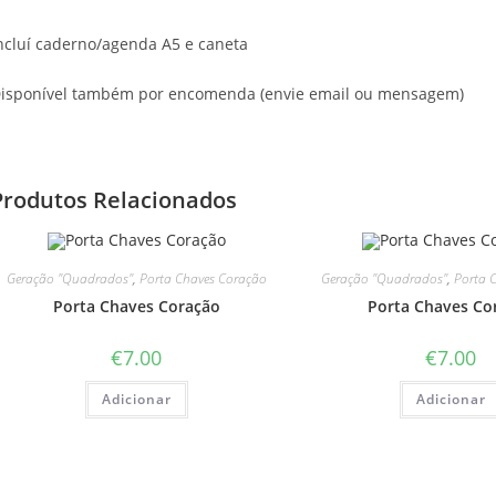
ncluí caderno/agenda A5 e caneta
isponível também por encomenda (envie email ou mensagem)
Produtos Relacionados
Geração "Quadrados"
,
Porta Chaves Coração
Geração "Quadrados"
,
Porta 
Porta Chaves Coração
Porta Chaves Co
€
7.00
€
7.00
Adicionar
Adicionar