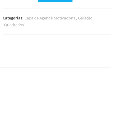
de
Capa
de
Categorias:
Capa de Agenda Motivacional
,
Geração
Agenda/Note
"Quadrados"
Book