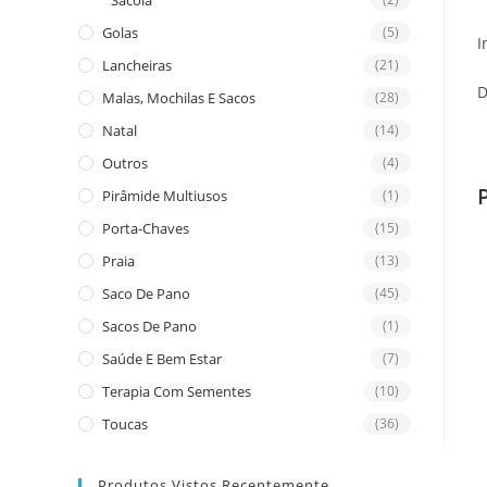
Sacola
Golas
(5)
I
Lancheiras
(21)
D
Malas, Mochilas E Sacos
(28)
Natal
(14)
Outros
(4)
Pirâmide Multiusos
(1)
Porta-Chaves
(15)
Praia
(13)
Saco De Pano
(45)
Sacos De Pano
(1)
Saúde E Bem Estar
(7)
Terapia Com Sementes
(10)
Toucas
(36)
Produtos Vistos Recentemente