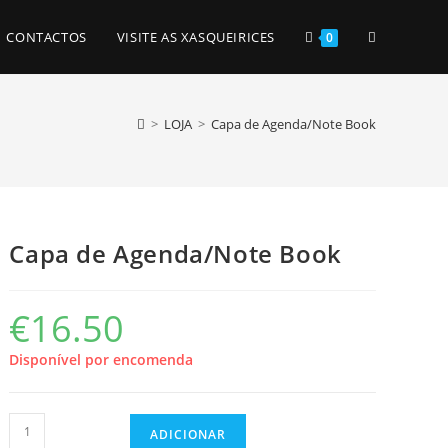
TOGGLE
CONTACTOS
VISITE AS XASQUEIRICES
0
WEBSITE
>
LOJA
>
Capa de Agenda/Note Book
SEARCH
Capa de Agenda/Note Book
€
16.50
Disponível por encomenda
Quantidade
ADICIONAR