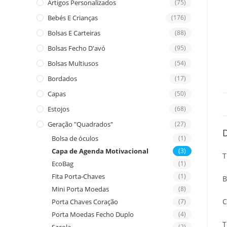
Artigos Personalizados
(75)
Bebés E Crianças
(176)
Bolsas E Carteiras
(88)
Bolsas Fecho D'avó
(95)
Bolsas Multiusos
(54)
Bordados
(17)
Capas
(50)
Estojos
(68)
Geração "Quadrados"
(27)
Bolsa de óculos
(1)
Capa de Agenda Motivacional
(3)
T
EcoBag
(1)
Fita Porta-Chaves
(1)
B
Mini Porta Moedas
(8)
C
Porta Chaves Coração
(7)
Porta Moedas Fecho Duplo
(4)
T
(2)