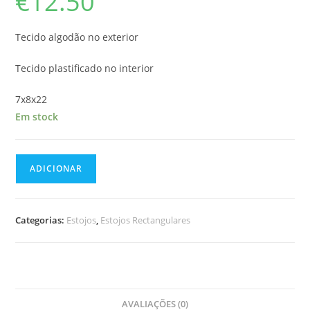
€
12.50
Tecido algodão no exterior
Tecido plastificado no interior
7x8x22
Em stock
Quantidade
ADICIONAR
de
Estojo
Retangular
Categorias:
Estojos
,
Estojos Rectangulares
AVALIAÇÕES (0)