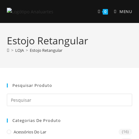
Skip
to
MENU
0
content
Estojo Retangular
>
LOJA
>
Estojo Retangular
Pesquisar Produto
Pre
Es
to
Categorias De Produto
clo
the
Acessórios Do Lar
(16)
sea