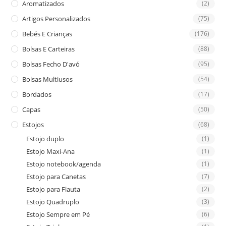
Aromatizados
(2)
pan
Artigos Personalizados
(75)
Bebés E Crianças
(176)
Bolsas E Carteiras
(88)
Bolsas Fecho D'avó
(95)
Bolsas Multiusos
(54)
Bordados
(17)
Capas
(50)
Estojos
(68)
Estojo duplo
(1)
Estojo Maxi-Ana
(1)
Estojo notebook/agenda
(1)
Estojo para Canetas
(7)
Estojo para Flauta
(2)
Estojo Quadruplo
(3)
Estojo Sempre em Pé
(6)