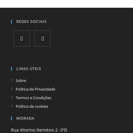
REDES SOCIAIS
Opens
Opens
in
in
a
a
LINKS ÚTEIS
new
new
tab
tab
Sobre
Politica de Privacidade
Termos e Condições
Politica de cookies
MORADA
Rua Vitorino Nemésio 2 -3ºD