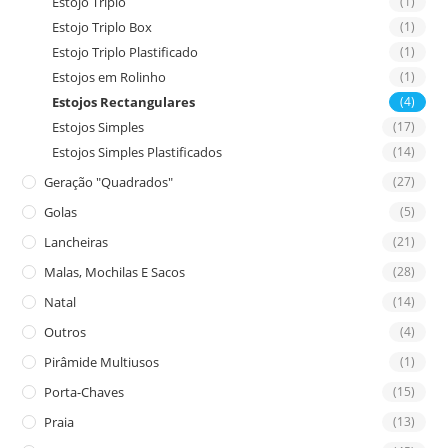
Estojo Triplo
(1)
Estojo Triplo Box
(1)
Estojo Triplo Plastificado
(1)
Estojos em Rolinho
(1)
Estojos Rectangulares
(4)
Estojos Simples
(17)
Estojos Simples Plastificados
(14)
Geração "Quadrados"
(27)
Golas
(5)
Lancheiras
(21)
Malas, Mochilas E Sacos
(28)
Natal
(14)
Outros
(4)
Pirâmide Multiusos
(1)
Porta-Chaves
(15)
Praia
(13)