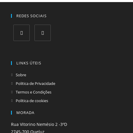
REDES SOCIAIS
Opens
Opens
in
in
a
a
LINKS ÚTEIS
new
new
tab
tab
Sobre
Politica de Privacidade
Termos e Condições
Politica de cookies
MORADA
Rua Vitorino Nemésio 2 -3ºD
2745-700 Queluz