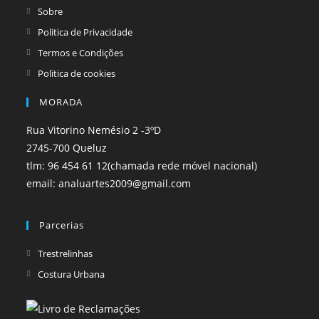
tab
tab
Sobre
Politica de Privacidade
Termos e Condições
Politica de cookies
MORADA
Rua Vitorino Nemésio 2 -3ºD
2745-700 Queluz
tlm: 96 454 61 12(chamada rede móvel nacional)
email: analuartes2009@gmail.com
Parcerias
Opens
Trestrelinhas
in
Opens
Costura Urbana
a
in
new
a