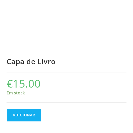
Capa de Livro
€
15.00
Em stock
Quantidade
ADICIONAR
de
Capa