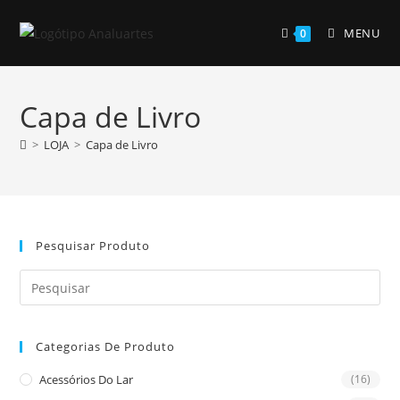
Skip
to
MENU
0
content
Capa de Livro
>
LOJA
>
Capa de Livro
Pesquisar Produto
Pre
Es
to
Categorias De Produto
clo
the
Acessórios Do Lar
(16)
sea