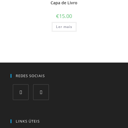
Capa de Livro
€
15.00
Ler mais
REDES SOCIAIS
Opens
Opens
in
in
a
a
LINKS ÚTEIS
new
new