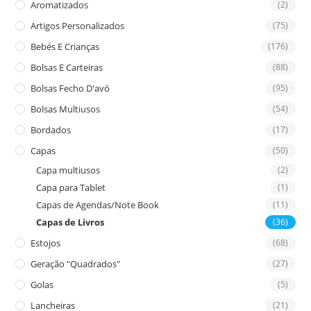
Aromatizados
(2)
pan
Artigos Personalizados
(75)
Bebés E Crianças
(176)
Bolsas E Carteiras
(88)
Bolsas Fecho D'avó
(95)
Bolsas Multiusos
(54)
Bordados
(17)
Capas
(50)
Capa multiusos
(2)
Capa para Tablet
(1)
Capas de Agendas/Note Book
(11)
Capas de Livros
(36)
Estojos
(68)
Geração "Quadrados"
(27)
Golas
(5)
Lancheiras
(21)