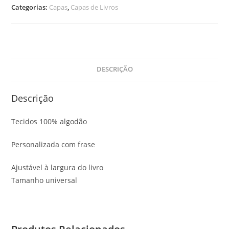
de
Categorias:
Capas
,
Capas de Livros
Livro
DESCRIÇÃO
Descrição
Tecidos 100% algodão
Personalizada com frase
Ajustável à largura do livro
Tamanho universal