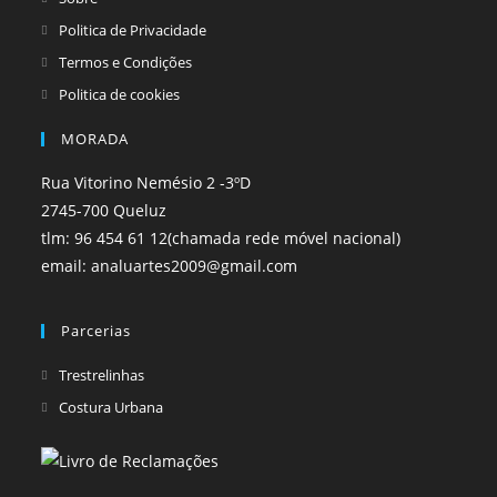
Politica de Privacidade
Termos e Condições
Politica de cookies
MORADA
Rua Vitorino Nemésio 2 -3ºD
2745-700 Queluz
tlm: 96 454 61 12(chamada rede móvel nacional)
email: analuartes2009@gmail.com
Parcerias
Opens
Trestrelinhas
in
Opens
Costura Urbana
a
in
new
a
tab
new