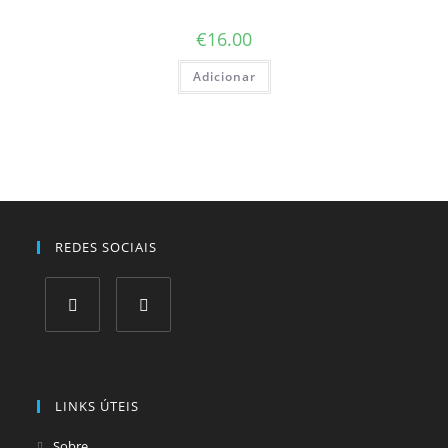
€
16.00
Adicionar
REDES SOCIAIS
Opens
Opens
in
in
a
a
LINKS ÚTEIS
new
new
tab
tab
Sobre