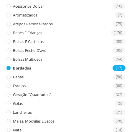
the
Acessórios Do Lar
(16)
sea
Aromatizados
(2)
pan
Artigos Personalizados
(75)
Bebés E Crianças
(176)
Bolsas E Carteiras
(88)
Bolsas Fecho D'avó
(95)
Bolsas Multiusos
(54)
Bordados
(17)
Capas
(50)
Estojos
(68)
Geração "Quadrados"
(27)
Golas
(5)
Lancheiras
(21)
Malas, Mochilas E Sacos
(28)
Natal
(14)