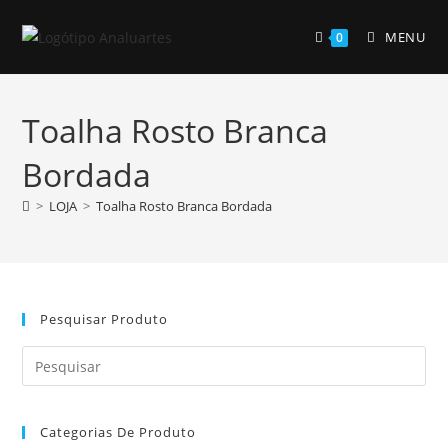
Skip
to
MENU
0
content
Toalha Rosto Branca
Bordada
>
LOJA
>
Toalha Rosto Branca Bordada
Pesquisar Produto
Pre
Es
to
Categorias De Produto
clo