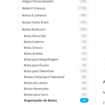
Artigos Personalizados
(75)
Bebés E Crianças
(176)
Bolsas E Carteiras
(88)
Bolsas Fecho D'avó
(95)
Bolsas Multiusos
(54)
Bolsa Álcool Gel
(2)
Bolsa Caderno
(3)
Bolsa Cintura
(3)
Bolsa de Bata
(2)
Bolsa para Maquilhagem
(3)
Bolsa para Óculos
(5)
Bolsa para Telemóvel
(12)
Bolsas Cristal para Telemóvel
(9)
A
Bolsas de Lenços
(6)
Bolsas Necessaire
(6)
N
Bolsas para Carro
(1)
Organizador de Malas
(2)
T