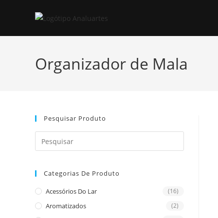
Skip
to
content
Organizador de Mala
Pesquisar Produto
Press
Escape
to
Categorias De Produto
close
the
Acessórios Do Lar
(16)
search
Aromatizados
(2)
panel.