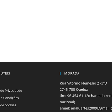
 ÚTEIS
MORADA
Rua Vitorino Nemésio 2 -3ºD
2745-700 Queluz
a de Privacidade
tlm: 96 454 61 12(chamada red
 e Condições
nacional)
a de cookies
email: analuartes2009@gmail.