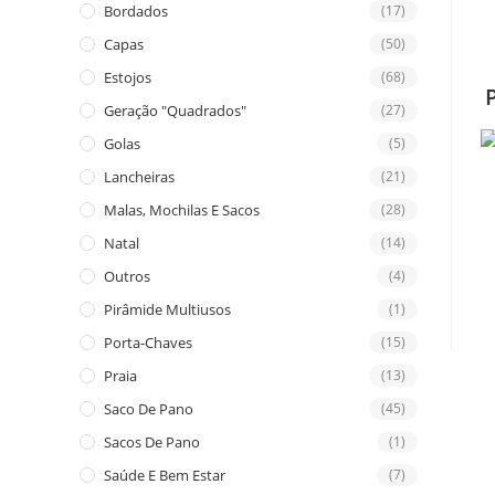
Bordados
(17)
Capas
(50)
Estojos
(68)
Geração "Quadrados"
(27)
Golas
(5)
Lancheiras
(21)
Malas, Mochilas E Sacos
(28)
Natal
(14)
Outros
(4)
Pirâmide Multiusos
(1)
Porta-Chaves
(15)
Praia
(13)
Saco De Pano
(45)
Sacos De Pano
(1)
Saúde E Bem Estar
(7)