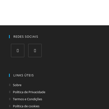
REDES SOCIAIS
Opens
Opens
in
in
a
a
LINKS ÚTEIS
new
new
tab
tab
Sobre
Politica de Privacidade
Termos e Condições
Politica de cookies