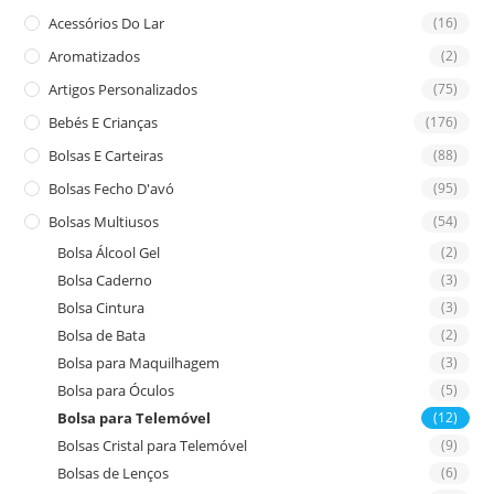
the
Acessórios Do Lar
(16)
sea
Aromatizados
(2)
pan
Artigos Personalizados
(75)
Bebés E Crianças
(176)
Bolsas E Carteiras
(88)
Bolsas Fecho D'avó
(95)
Bolsas Multiusos
(54)
Bolsa Álcool Gel
(2)
Bolsa Caderno
(3)
Bolsa Cintura
(3)
Bolsa de Bata
(2)
Bolsa para Maquilhagem
(3)
Bolsa para Óculos
(5)
Bolsa para Telemóvel
(12)
Bolsas Cristal para Telemóvel
(9)
Bolsas de Lenços
(6)