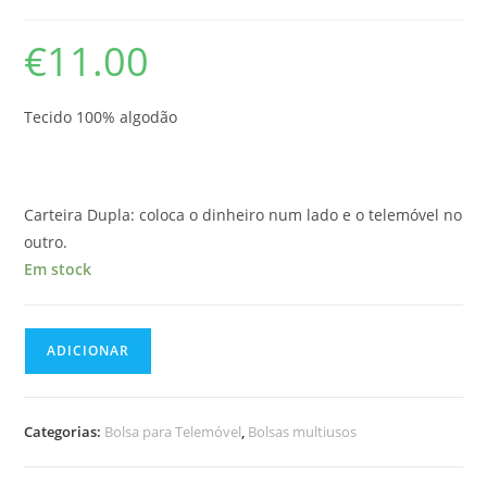
€
11.00
Tecido 100% algodão
Carteira Dupla: coloca o dinheiro num lado e o telemóvel no
outro.
Em stock
Quantidade
ADICIONAR
de
Bolsa
para
Categorias:
Bolsa para Telemóvel
,
Bolsas multiusos
Telemóvel/Porta
Moedas