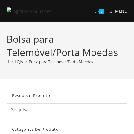
Skip
to
MENU
0
content
Bolsa para
Telemóvel/Porta Moedas
>
LOJA
>
Bolsa para Telemóvel/Porta Moedas
Pesquisar Produto
Pre
Es
to
Categorias De Produto
clo