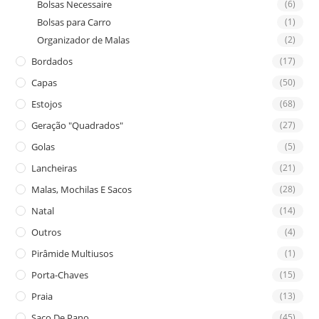
Bolsas Necessaire
(6)
Bolsas para Carro
(1)
Organizador de Malas
(2)
Bordados
(17)
Capas
(50)
Estojos
(68)
Geração "Quadrados"
(27)
Golas
(5)
Lancheiras
(21)
Malas, Mochilas E Sacos
(28)
Natal
(14)
Outros
(4)
Pirâmide Multiusos
(1)
Porta-Chaves
(15)
Praia
(13)
Saco De Pano
(45)