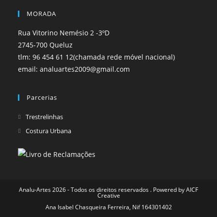
MORADA
Rua Vitorino Nemésio 2 -3ºD
2745-700 Queluz
tlm: 96 454 61 12(chamada rede móvel nacional)
email: analuartes2009@gmail.com
Parcerias
Opens
Trestrelinhas
in
Opens
Costura Urbana
a
in
new
a
tab
new
tab
Analu-Artes 2026 - Todos os direitos reservados . Powered by
AICF
Creative
Ana Isabel Chasqueira Ferreira, Nif 164301402