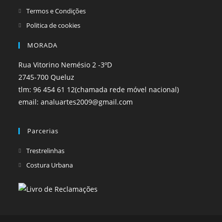
Termos e Condições
Politica de cookies
MORADA
Rua Vitorino Nemésio 2 -3ºD
2745-700 Queluz
tlm: 96 454 61 12(chamada rede móvel nacional)
email: analuartes2009@gmail.com
Parcerias
Opens
Trestrelinhas
in
Opens
Costura Urbana
a
in
new
a
tab
new
tab