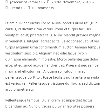
Post
Post
josecarlosvamaral
20 de Novembro, 2018
author:
published:
Post
Post
Trends
0 Comments
category:
comments:
Etiam pulvinar luctus libero. Nulla lobortis nulla ut ligula
cursus, id dictum urna varius. Proin et turpis facilisis,
volutpat leo at, pharetra felis. Nunc blandit gravida magna
in venenatis. Integer laoreet ac tellus ac consequat. Ut vel
turpis aliquam urna condimentum auctor. Aenean tempus
vestibulum suscipit. Aliquam nec odio lacus. Proin
dignissim elementum molestie. Morbi pellentesque dolor
eros, ut euismod augue hendrerit et. Praesent nec semper
magna, id efficitur nisl. Aliquam sollicitudin mi ac
pellentesque porttitor. Fusce facilisis nulla ante, a gravida
est varius vel. Pellentesque tristique dui ligula, sed dictum
arcu pharetra eu.
Pellentesque tempus ligula lorem, ac imperdiet lectus
bibendum ac. Nunc ultricies pulvinar leo vitae posuere.