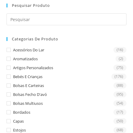
Pesquisar Produto
Pre
Es
to
Categorias De Produto
clo
the
Acessórios Do Lar
(16)
sea
Aromatizados
(2)
pan
Artigos Personalizados
(75)
Bebés E Crianças
(176)
Bolsas E Carteiras
(88)
Bolsas Fecho D'avó
(95)
Bolsas Multiusos
(54)
Bordados
(17)
Capas
(50)
Estojos
(68)