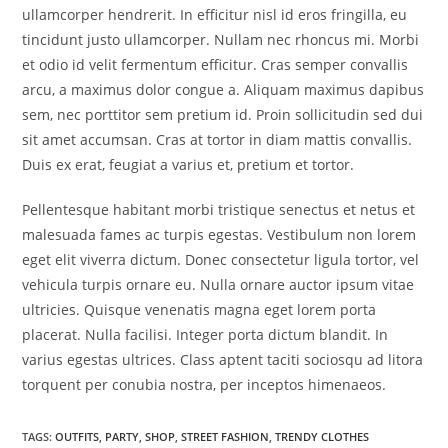
ullamcorper hendrerit. In efficitur nisl id eros fringilla, eu
tincidunt justo ullamcorper. Nullam nec rhoncus mi. Morbi
et odio id velit fermentum efficitur. Cras semper convallis
arcu, a maximus dolor congue a. Aliquam maximus dapibus
sem, nec porttitor sem pretium id. Proin sollicitudin sed dui
sit amet accumsan. Cras at tortor in diam mattis convallis.
Duis ex erat, feugiat a varius et, pretium et tortor.
Pellentesque habitant morbi tristique senectus et netus et
malesuada fames ac turpis egestas. Vestibulum non lorem
eget elit viverra dictum. Donec consectetur ligula tortor, vel
vehicula turpis ornare eu. Nulla ornare auctor ipsum vitae
ultricies. Quisque venenatis magna eget lorem porta
placerat. Nulla facilisi. Integer porta dictum blandit. In
varius egestas ultrices. Class aptent taciti sociosqu ad litora
torquent per conubia nostra, per inceptos himenaeos.
TAGS
:
OUTFITS
,
PARTY
,
SHOP
,
STREET FASHION
,
TRENDY CLOTHES