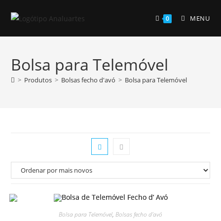
Skip
to
MENU
0
content
Bolsa para Telemóvel
>
Produtos
>
Bolsas fecho d'avó
>
Bolsa para Telemóvel
Bolsa para Telemóvel
,
Bolsas fecho d'avó