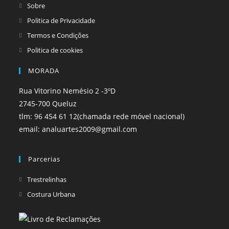
tab
tab
Sobre
Politica de Privacidade
Termos e Condições
Politica de cookies
MORADA
Rua Vitorino Nemésio 2 -3ºD
2745-700 Queluz
tlm: 96 454 61 12(chamada rede móvel nacional)
email: analuartes2009@gmail.com
Parcerias
Opens
Trestrelinhas
in
Opens
Costura Urbana
a
in
new
a