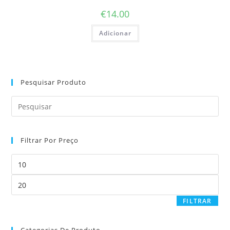
€
14.00
Adicionar
Pesquisar Produto
Pre
Es
to
Filtrar Por Preço
clo
the
Preço
sea
mínimo
pan
Preço
máximo
FILTRAR