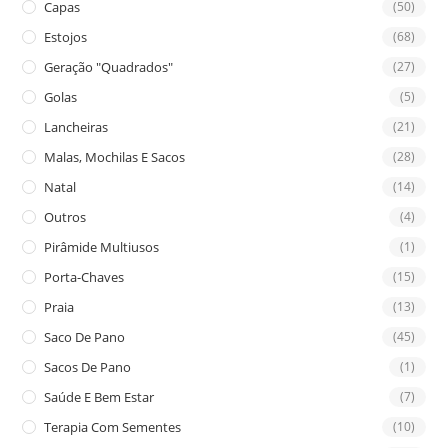
Capas
(50)
Estojos
(68)
Geração "Quadrados"
(27)
Golas
(5)
Lancheiras
(21)
Malas, Mochilas E Sacos
(28)
Natal
(14)
Outros
(4)
Pirâmide Multiusos
(1)
Porta-Chaves
(15)
Praia
(13)
Saco De Pano
(45)
Sacos De Pano
(1)
Saúde E Bem Estar
(7)
Terapia Com Sementes
(10)